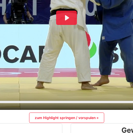
zum Highlight springen / vorspulen »
Ge