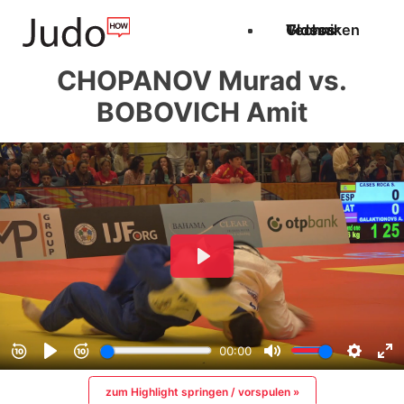
Techniken
Videos
Glossar
CHOPANOV Murad vs.
BOBOVICH Amit
zum Highlight springen / vorspulen »