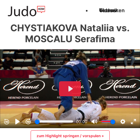
Techniken
Videos
Glossar
CHYSTIAKOVA Nataliia vs.
MOSCALU Serafima
zum Highlight springen / vorspulen »