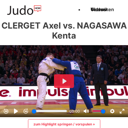
Techniken
Videos
Glossar
CLERGET Axel vs. NAGASAWA
Kenta
zum Highlight springen / vorspulen »