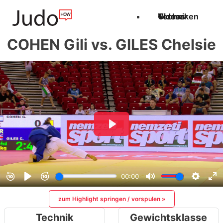
Techniken
Videos
Glossar
COHEN Gili vs. GILES Chelsie
zum Highlight springen / vorspulen »
Technik
Gewichtsklasse