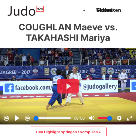
Techniken
Videos
Glossar
COUGHLAN Maeve vs.
TAKAHASHI Mariya
zum Highlight springen / vorspulen »