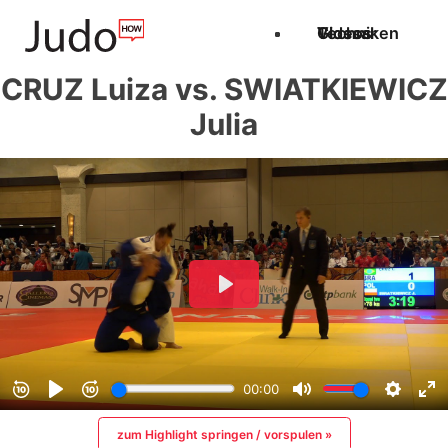
Techniken
Videos
Glossar
CRUZ Luiza vs. SWIATKIEWICZ
Julia
zum Highlight springen / vorspulen »