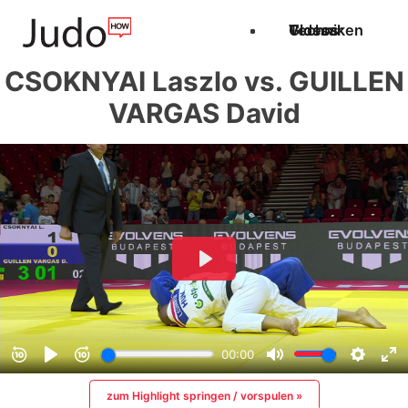
Techniken
Videos
Glossar
CSOKNYAI Laszlo vs. GUILLEN
VARGAS David
zum Highlight springen / vorspulen »