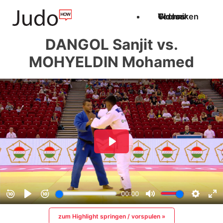
Techniken
Videos
Glossar
DANGOL Sanjit vs.
MOHYELDIN Mohamed
zum Highlight springen / vorspulen »