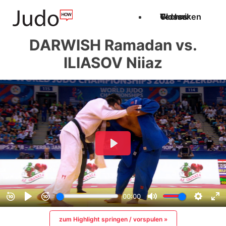
Techniken
Videos
Glossar
DARWISH Ramadan vs.
ILIASOV Niiaz
zum Highlight springen / vorspulen »