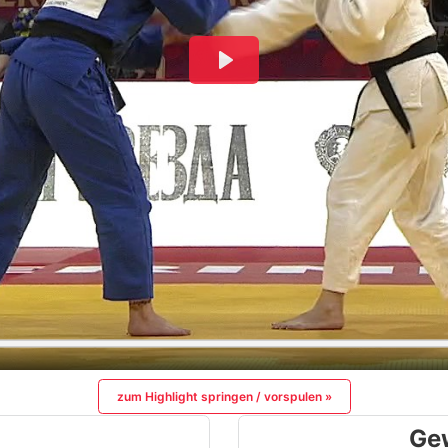
zum Highlight springen / vorspulen »
Ge