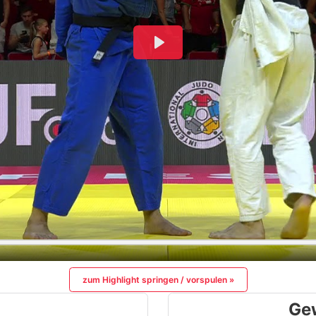
zum Highlight springen / vorspulen »
Ge