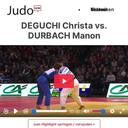
Techniken
Videos
Glossar
DEGUCHI Christa vs.
DURBACH Manon
zum Highlight springen / vorspulen »