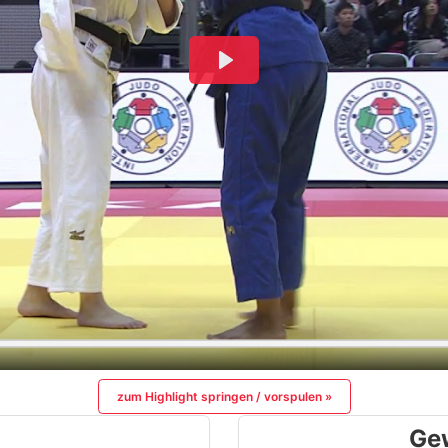
zum Highlight springen / vorspulen »
Ge