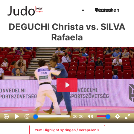
Techniken
Videos
Glossar
DEGUCHI Christa vs. SILVA
Rafaela
zum Highlight springen / vorspulen »