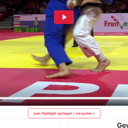
zum Highlight springen / vorspulen »
Ge