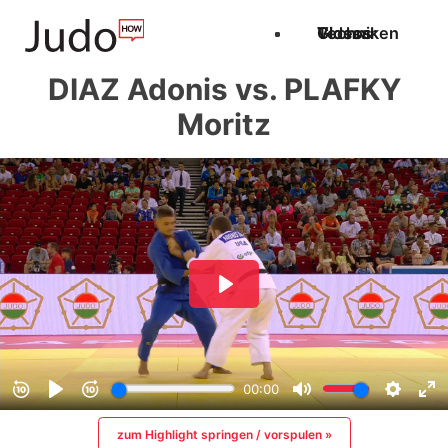
Techniken
Videos
Glossar
DIAZ Adonis vs. PLAFKY
Moritz
zum Highlight springen / vorspulen »