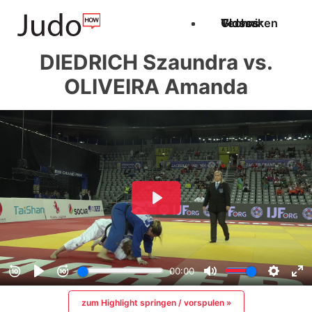
Techniken
Videos
Glossar
DIEDRICH Szaundra vs.
OLIVEIRA Amanda
zum Highlight springen / vorspulen »