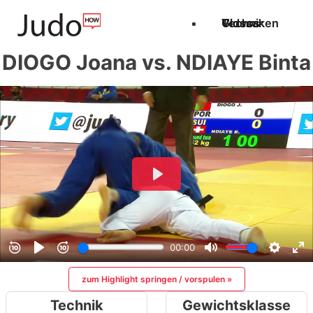
Techniken
Videos
Glossar
DIOGO Joana vs. NDIAYE Binta
zum Highlight springen / vorspulen »
Technik
Gewichtsklasse