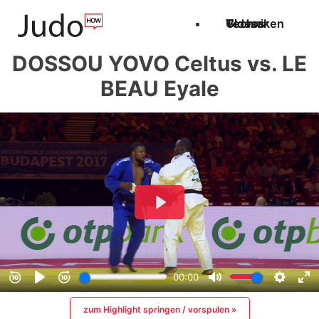
Techniken
Videos
Glossar
DOSSOU YOVO Celtus vs. LE
BEAU Eyale
zum Highlight springen / vorspulen »