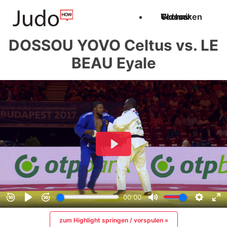
Techniken
Videos
Glossar
DOSSOU YOVO Celtus vs. LE
BEAU Eyale
zum Highlight springen / vorspulen »