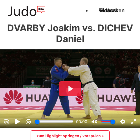
Techniken
Videos
Glossar
DVARBY Joakim vs. DICHEV
Daniel
zum Highlight springen / vorspulen »