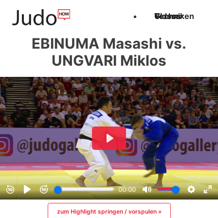
Techniken
Videos
Glossar
EBINUMA Masashi vs.
UNGVARI Miklos
zum Highlight springen / vorspulen »