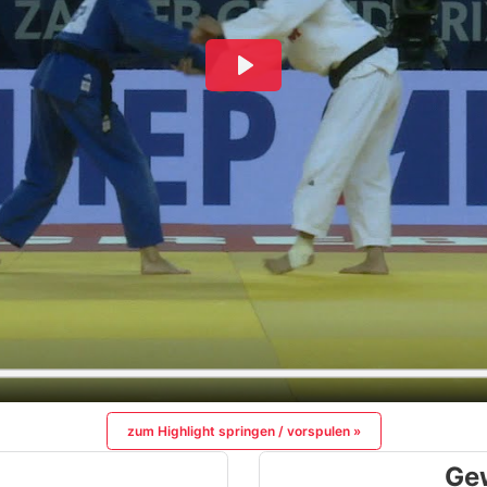
zum Highlight springen / vorspulen »
Ge