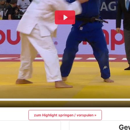
zum Highlight springen / vorspulen »
Ge