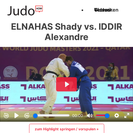
Techniken
Videos
Glossar
ELNAHAS Shady vs. IDDIR
Alexandre
zum Highlight springen / vorspulen »