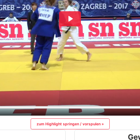
zum Highlight springen / vorspulen »
Ge