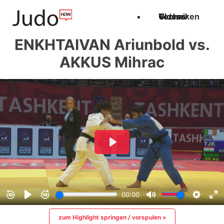
Techniken
Videos
Glossar
ENKHTAIVAN Ariunbold vs.
AKKUS Mihrac
zum Highlight springen / vorspulen »