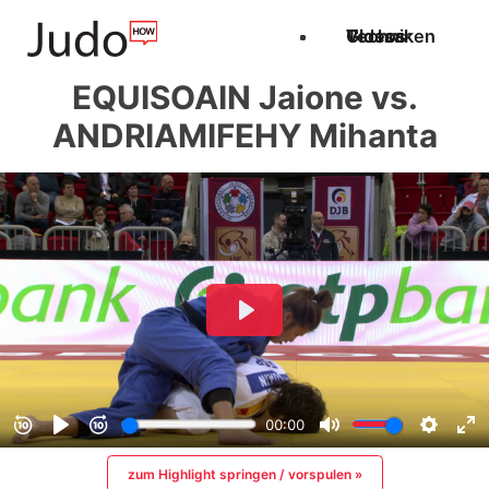
Techniken
Videos
Glossar
EQUISOAIN Jaione vs.
ANDRIAMIFEHY Mihanta
zum Highlight springen / vorspulen »