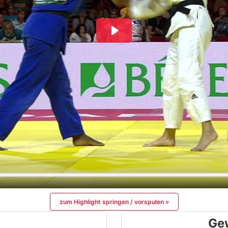
zum Highlight springen / vorspulen »
Ge