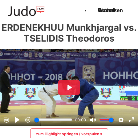
Techniken
Videos
Glossar
ERDENEKHUU Munkhjargal vs.
TSELIDIS Theodoros
zum Highlight springen / vorspulen »