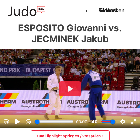
Techniken
Videos
Glossar
ESPOSITO Giovanni vs.
JECMINEK Jakub
zum Highlight springen / vorspulen »