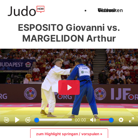
Techniken
Videos
Glossar
ESPOSITO Giovanni vs.
MARGELIDON Arthur
zum Highlight springen / vorspulen »