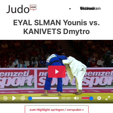
Techniken
Videos
Glossar
EYAL SLMAN Younis vs.
KANIVETS Dmytro
zum Highlight springen / vorspulen »