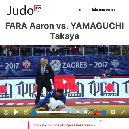
Techniken
Videos
Glossar
FARA Aaron vs. YAMAGUCHI
Takaya
zum Highlight springen / vorspulen »