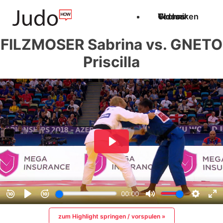
Techniken
Videos
Glossar
FILZMOSER Sabrina vs. GNETO
Priscilla
zum Highlight springen / vorspulen »