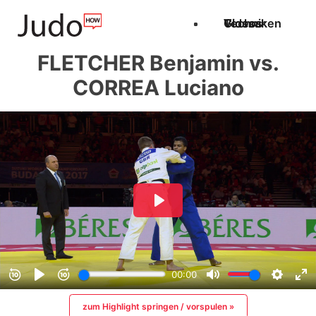
Techniken
Videos
Glossar
FLETCHER Benjamin vs.
CORREA Luciano
zum Highlight springen / vorspulen »