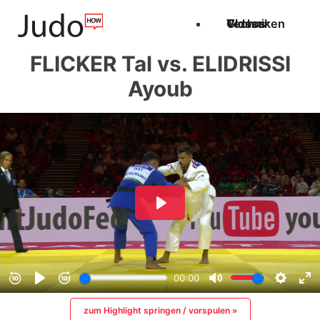
Techniken
Videos
Glossar
FLICKER Tal vs. ELIDRISSI
Ayoub
zum Highlight springen / vorspulen »