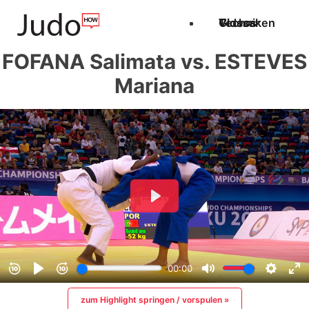
Techniken
Videos
Glossar
FOFANA Salimata vs. ESTEVES
Mariana
zum Highlight springen / vorspulen »