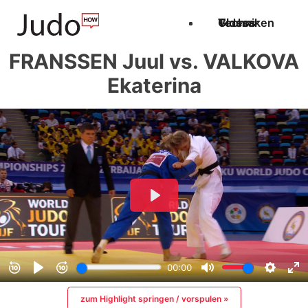
Techniken
Videos
Glossar
FRANSSEN Juul vs. VALKOVA
Ekaterina
zum Highlight springen / vorspulen »