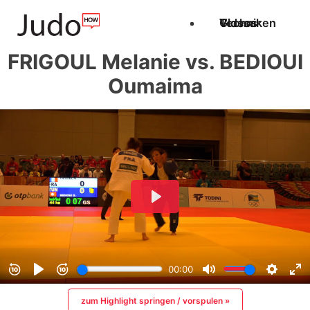
Techniken
Videos
Glossar
FRIGOUL Melanie vs. BEDIOUI
Oumaima
zum Highlight springen / vorspulen »