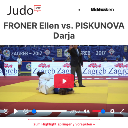
Techniken
Videos
Glossar
FRONER Ellen vs. PISKUNOVA
Darja
zum Highlight springen / vorspulen »