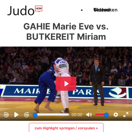
Techniken
Videos
Glossar
GAHIE Marie Eve vs.
BUTKEREIT Miriam
zum Highlight springen / vorspulen »