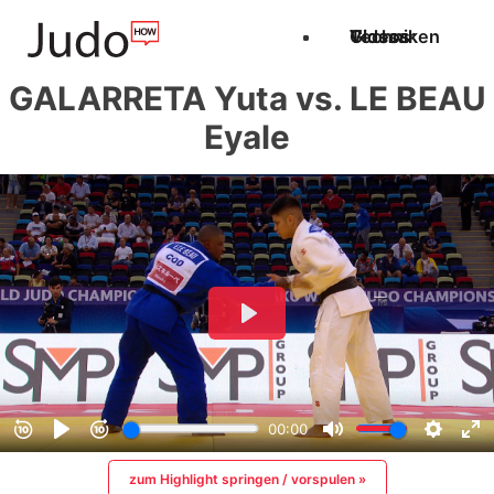
Techniken
Videos
Glossar
GALARRETA Yuta vs. LE BEAU
Eyale
zum Highlight springen / vorspulen »