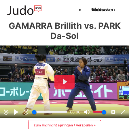
Techniken
Videos
Glossar
GAMARRA Brillith vs. PARK
Da-Sol
zum Highlight springen / vorspulen »