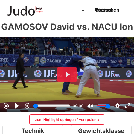
Techniken
Videos
Glossar
GAMOSOV David vs. NACU Ion
zum Highlight springen / vorspulen »
Technik
Gewichtsklasse