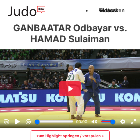
Techniken
Videos
Glossar
GANBAATAR Odbayar vs.
HAMAD Sulaiman
zum Highlight springen / vorspulen »