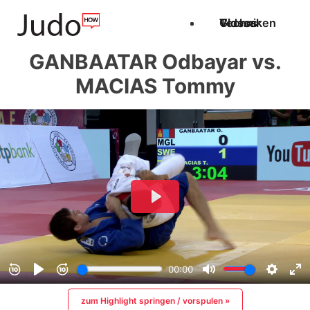
Techniken
Videos
Glossar
GANBAATAR Odbayar vs.
MACIAS Tommy
zum Highlight springen / vorspulen »