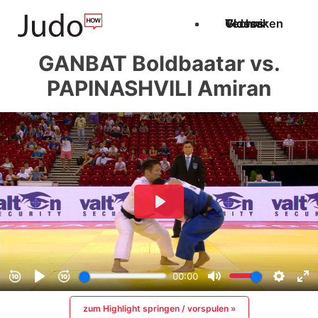
Techniken
Videos
Glossar
GANBAT Boldbaatar vs.
PAPINASHVILI Amiran
zum Highlight springen / vorspulen »