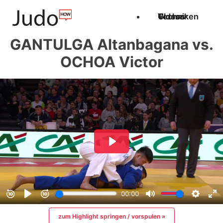
Techniken
Videos
Glossar
GANTULGA Altanbagana vs.
OCHOA Victor
zum Highlight springen / vorspulen »